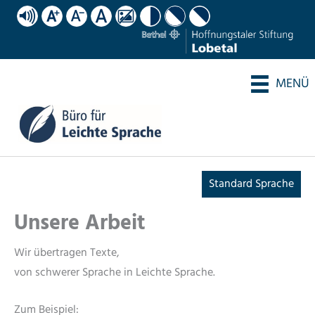
Zum
BILDER AUSBLENDEN
MIT HOHEM KONTRAST
MIT HOHEM KONTRAST
MIT HOHEM KONTRAST
Inhalt
springen
MENÜ
Standard Sprache
Unsere Arbeit
Wir übertragen Texte,
von schwerer Sprache in Leichte Sprache.
Zum Beispiel: