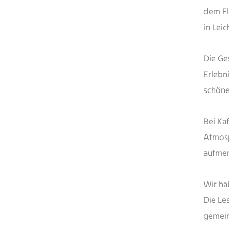
dem Fl
in Lei
Die Ge
Erlebn
schöne
Bei Ka
Atmosp
aufmer
Wir ha
Die Le
gemein