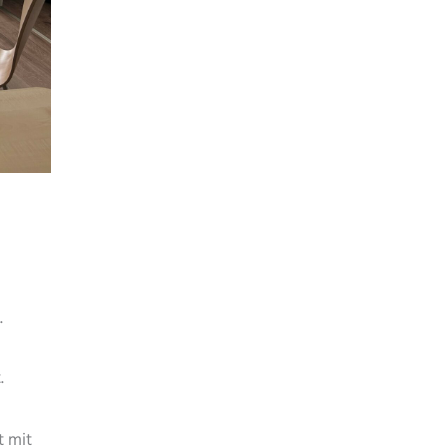
.
.
t mit