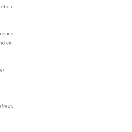
 Leben
igenen
nd ein
er
freut.