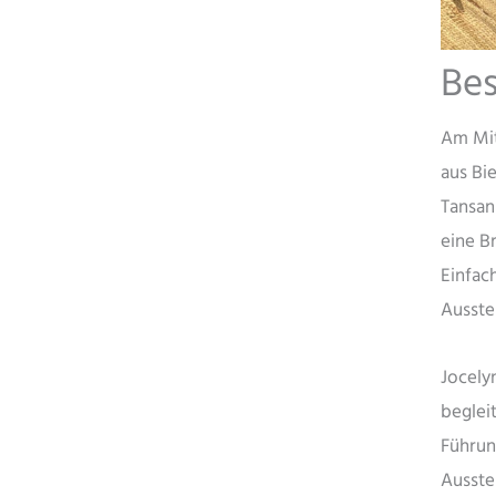
Be
Am Mit
aus Bi
Tansan
eine Br
Einfac
Ausste
Jocely
beglei
Führung
Ausstel