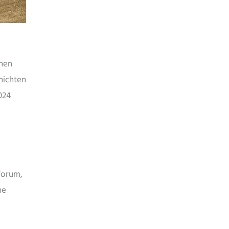
nnen
hichten
024
Forum,
ne