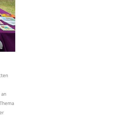
tten
 an
 Thema
er