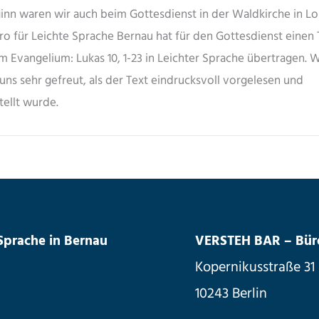
inn waren wir auch beim Gottesdienst in der Waldkirche in Lo
ro für Leichte Sprache Bernau hat für den Gottesdienst einen 
m Evangelium: Lukas 10, 1-23 in Leichter Sprache übertragen. W
uns sehr gefreut, als der Text eindrucksvoll vorgelesen und
tellt wurde.
 Sprache in Bernau
VERSTEH BAR – Büro 
Kopernikusstraße 31
10243 Berlin