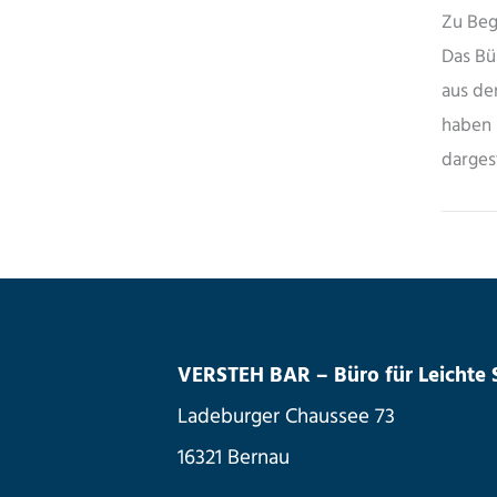
Zu Beg
Das Bü
aus de
haben 
darges
VERSTEH BAR – Büro für Leichte
Ladeburger Chaussee 73
16321 Bernau